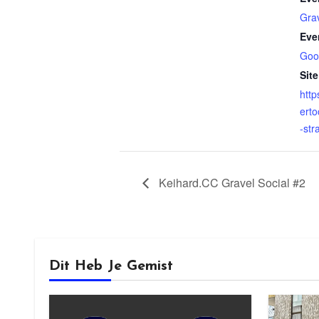
Gra
Eve
Goo
Site
http
ert
-str
Keihard.CC Gravel Social #2
Dit Heb Je Gemist