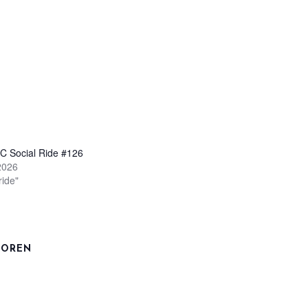
C Social Ride #126
2026
ride"
TOREN