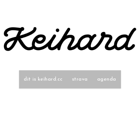
dit is keihard.cc
strava
agenda