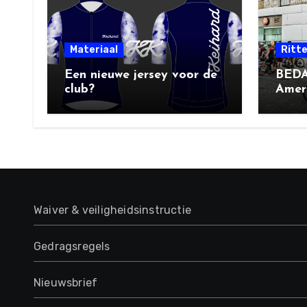
Materiaal
Ritt
Een nieuwe jersey voor de
BEDA
club?
Amers
Socia
Waiver & veiligheidsinstructie
Gedragsregels
Nieuwsbrief