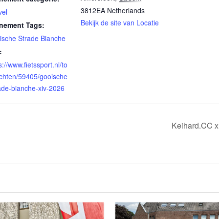
3812EA
Netherlands
vel
Bekijk de site van Locatie
nement Tags:
ische Strade Bianche
:
s://www.fietssport.nl/to
ochten/59405/gooische
ade-bianche-xiv-2026
Keihard.CC 