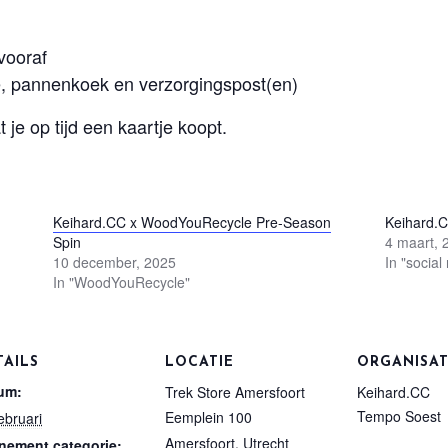
vooraf
tje, pannenkoek en verzorgingspost(en)
 je op tijd een kaartje koopt.
Keihard.CC x WoodYouRecycle Pre-Season
Keihard.C
Spin
4 maart, 
10 december, 2025
In "social 
In "WoodYouRecycle"
TAILS
LOCATIE
ORGANISA
um:
Trek Store Amersfoort
Keihard.CC
Tempo Soest
Eemplein 100
ebruari
Amersfoort
,
Utrecht
nement categorie: