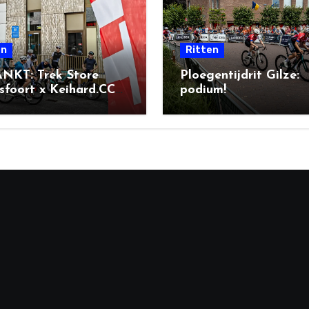
en
Ritten
NKT: Trek Store
Ploegentijdrit Gilze:
foort x Keihard.CC
podium!
l Ride + BBQ