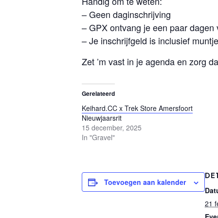
Handig om te weten:
– Geen daginschrijving
– GPX ontvang je een paar dagen 
– Je inschrijfgeld is inclusief mun
Zet ’m vast in je agenda en zorg dat
Gerelateerd
Keihard.CC x Trek Store Amersfoort
Nieuwjaarsrit
15 december, 2025
In "Gravel"
DE
Toevoegen aan kalender
Dat
21 f
Eve