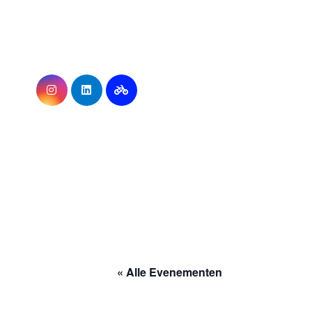
Ga
naar
de
inhoud
« Alle Evenementen