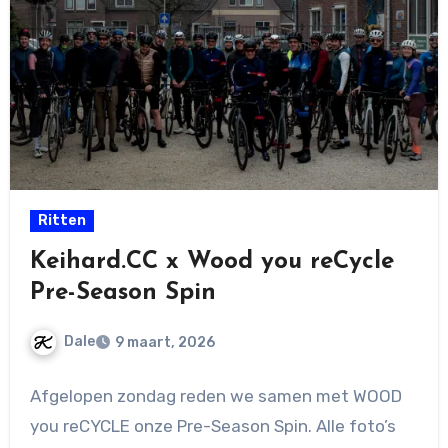
Ritten
Keihard.CC x Wood you reCycle
Pre-Season Spin
Dale
9 maart, 2026
Geen
Afgelopen zondag reden we samen met WOOD
reacties
you reCYCLE onze Pre-Season Spin. Alle foto’s