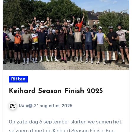
Ritten
Keihard Season Finish 2025
Dale
21 augustus, 2025
Geen
Op zaterdag 6 september sluiten we samen het
reacties
seizoen af met de Keihard Season Finish. Een