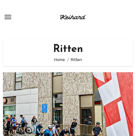
Ga
naar
de
inhoud
Ritten
Home
Ritten