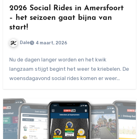
2026 Social Rides in Amersfoort
– het seizoen gaat bijna van
start!
Dale
4 maart, 2026
Geen
Nu de dagen langer worden en het kwik
reacties
langzaam stijgt begint het weer te kriebelen. De
woensdagavond social rides komen er weer…