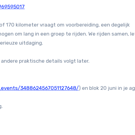
2969595017
 of 170 kilometer vraagt om voorbereiding, een degelijk
ogen om lang in een groep te rijden. We rijden samen, l
serieuze uitdaging.
andere praktische details volgt later.
p_events/3488624567051127648/
) en blok 20 juni in je a
g.