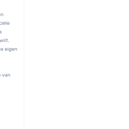
en
ciële
a
wilt,
je eigen
e van