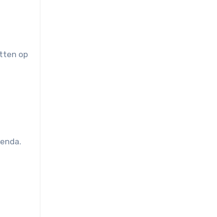
etten op
genda.