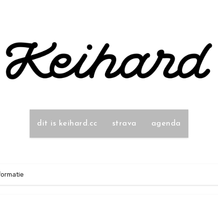
dit is keihard.cc
strava
agenda
formatie