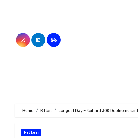
Ga
naar
de
inhoud
Home
Ritten
Longest Day – Keihard 300 Deelnemersin
Ritten