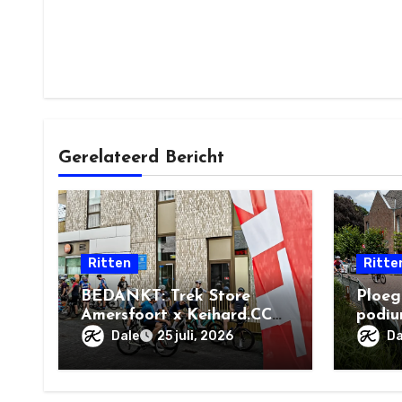
Gerelateerd Bericht
Ritten
Ritte
BEDANKT: Trek Store
Ploege
Amersfoort x Keihard.CC
podiu
Social Ride + BBQ
Dale
Da
25 juli, 2026