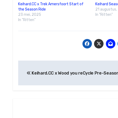
Keihard.CC x Trek Amersfoort Start of
Keihard Seas
the Season Ride
21 augustus,
23 mei, 2025
In "Ritten"
In "Ritten"
Berichtnavigatie
Keihard.CC x Wood you reCycle Pre-Season