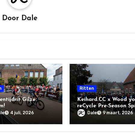
Door
Dale
n
Ritten
ntijdrit Gilze:
Keihard.CC x Wood y
m!
reCycle Pre-Season Sp
le
Dale
4 juli, 2026
9 maart, 2026