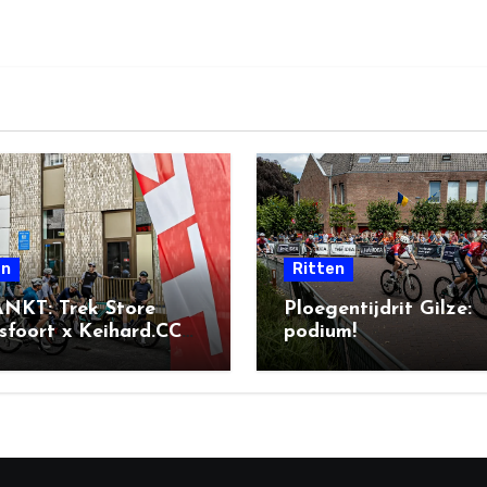
en
Ritten
NKT: Trek Store
Ploegentijdrit Gilze:
foort x Keihard.CC
podium!
l Ride + BBQ