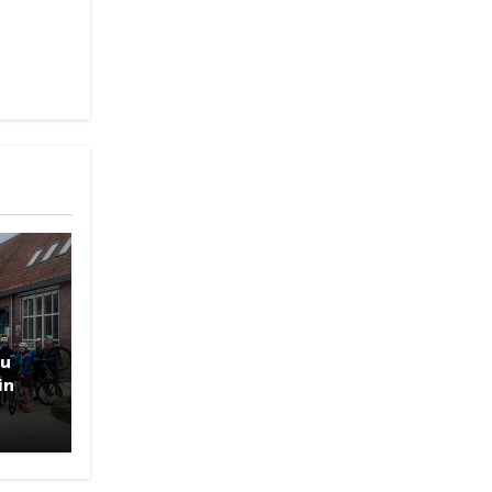
ou
in