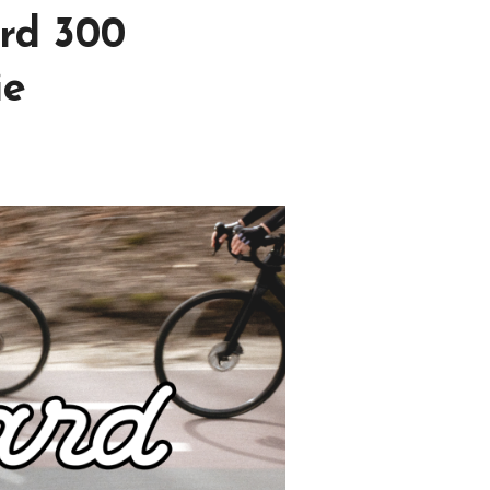
rd 300
ie