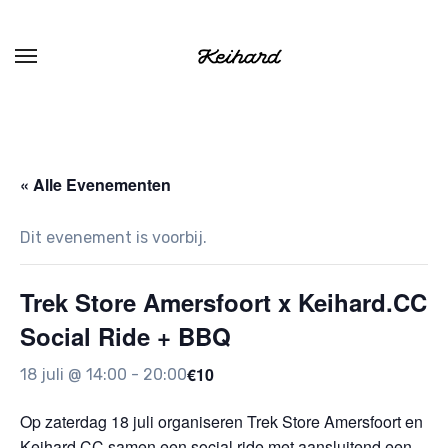
Ga
naar
de
inhoud
« Alle Evenementen
Dit evenement is voorbij.
Trek Store Amersfoort x Keihard.CC
Social Ride + BBQ
€10
18 juli @ 14:00
-
20:00
Op zaterdag 18 juli organiseren Trek Store Amersfoort en
Keihard.CC samen een social ride met aansluitend een