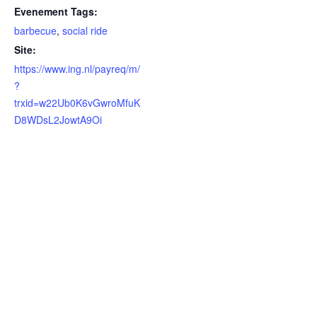
Evenement Tags:
barbecue
,
social ride
Site:
https://www.ing.nl/payreq/m/
?
trxid=w22Ub0K6vGwroMfuK
D8WDsL2JowtA9Oi