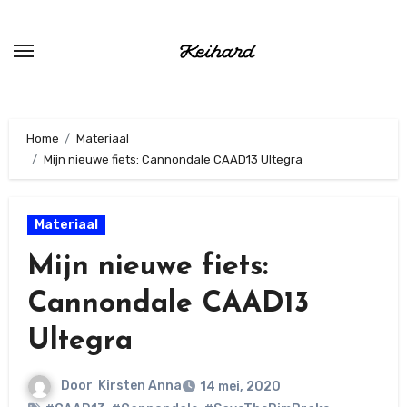
Ga
naar
de
inhoud
Home
Materiaal
Mijn nieuwe fiets: Cannondale CAAD13 Ultegra
Materiaal
Mijn nieuwe fiets:
Cannondale CAAD13
Ultegra
Door
Kirsten Anna
14 mei, 2020