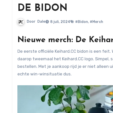
DE BIDON
Door
Dale
8 juli, 2024
#Bidon
,
#Merch
Nieuwe merch: De Keihar
De eerste officiële Keihard.CC bidon is een feit. We hebben gekozen voor een transparante Tacx Shiva met
daarop tweemaal het Keihard.CC logo. Simpel, s
bestellen. Met je aankoop rijd je er niet alleen u
echte win-winsituatie dus.