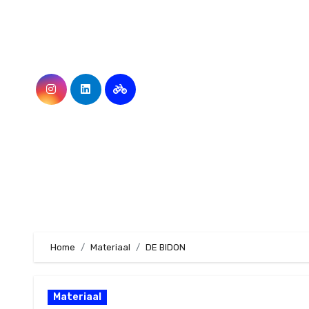
Ga
naar
de
inhoud
Home
Materiaal
DE BIDON
Materiaal