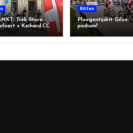
en
Ritten
NKT: Trek Store
Ploegentijdrit Gilze:
foort x Keihard.CC
podium!
l Ride + BBQ