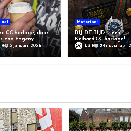
iaal
Materiaal
rd.CC horloge, door
BIJ DE TIJD – een
ns van Evgeny
Keihard.CC horloge!
le
Dale
2 januari, 2026
24 november, 