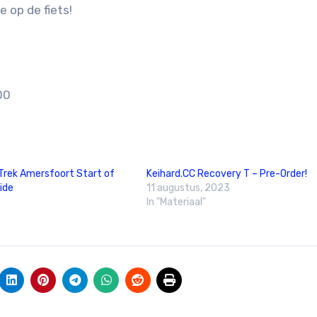
e op de fiets!
00
 Trek Amersfoort Start of
Keihard.CC Recovery T – Pre-Order!
ide
11 augustus, 2023
5
In "Materiaal"