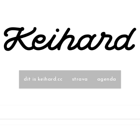
dit is keihard.cc
strava
agenda