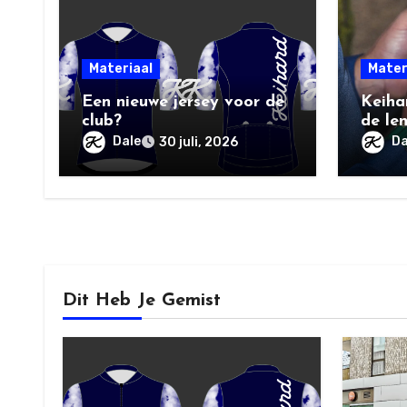
Materiaal
Mater
Een nieuwe jersey voor de
Keiha
club?
de le
Dale
Da
30 juli, 2026
Dit Heb Je Gemist