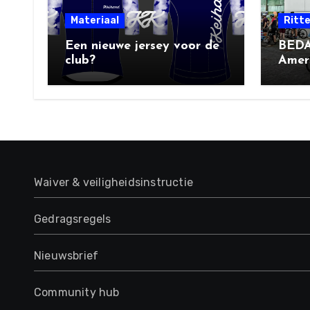
Materiaal
Ritt
Een nieuwe jersey voor de
BEDA
club?
Amers
Socia
Waiver & veiligheidsinstructie
Gedragsregels
Nieuwsbrief
Community hub