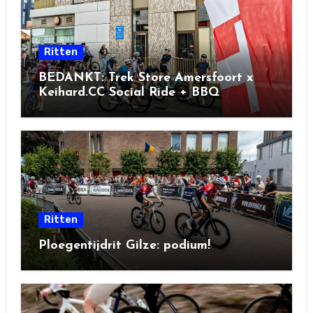
Ritten
BEDANKT: Trek Store Amersfoort x
Keihard.CC Social Ride + BBQ
Ritten
Ploegentijdrit Gilze: podium!