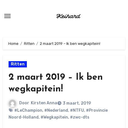
Ga
naar
de
inhoud
Home
Ritten
2 maart 2019 – Ik ben wegkapitein!
Ritten
2 maart 2019 – Ik ben
wegkapitein!
Door
Kirsten Anna
3 maart, 2019
#LeChampion
,
#Nederland
,
#NTFU
,
#Provincie
Noord-Holland
,
#Wegkapitein
,
#zwc-dts