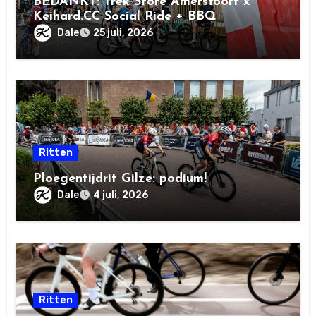
BEDANKT: Trek Store Amersfoort x
Keihard.CC Social Ride + BBQ
Dale
25 juli, 2026
Ritten
Ploegentijdrit Gilze: podium!
Dale
4 juli, 2026
Ritten