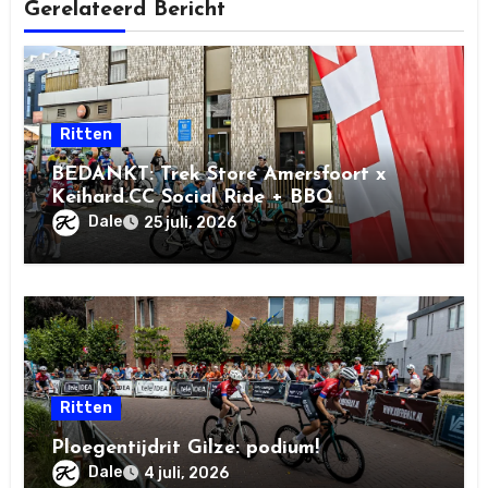
Gerelateerd Bericht
Ritten
BEDANKT: Trek Store Amersfoort x
Keihard.CC Social Ride + BBQ
Dale
25 juli, 2026
Ritten
Ploegentijdrit Gilze: podium!
Dale
4 juli, 2026