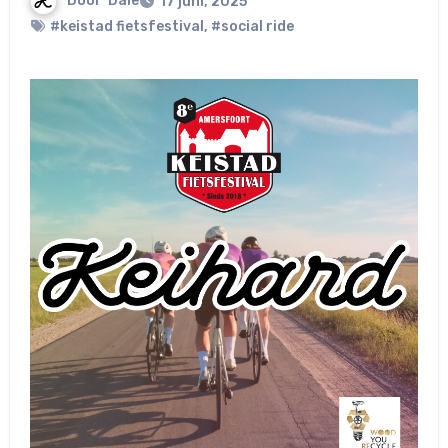
Door
Dale
17 juni, 2025
#keistad fietsfestival
,
#social ride