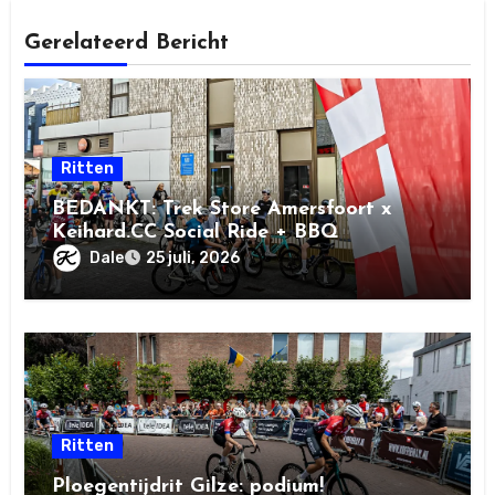
Gerelateerd Bericht
Ritten
BEDANKT: Trek Store Amersfoort x
Keihard.CC Social Ride + BBQ
Dale
25 juli, 2026
Ritten
Ploegentijdrit Gilze: podium!