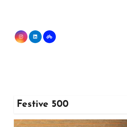
Ga
naar
de
inhoud
Festive 500