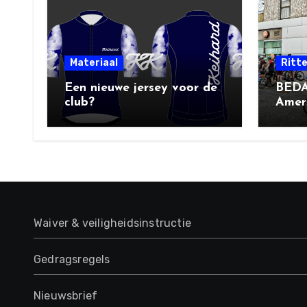
Materiaal
Ritt
Een nieuwe jersey voor de
BEDA
club?
Amers
Socia
Waiver & veiligheidsinstructie
Gedragsregels
Nieuwsbrief