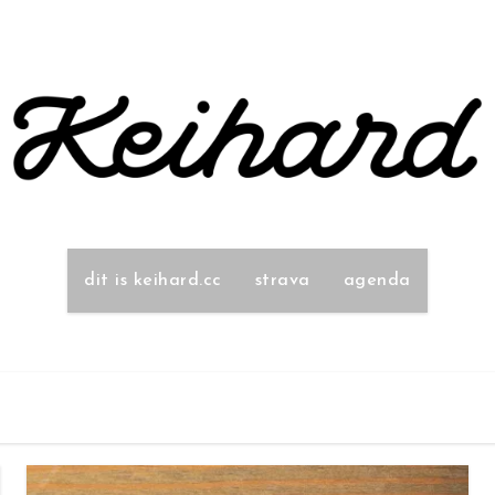
dit is keihard.cc
strava
agenda