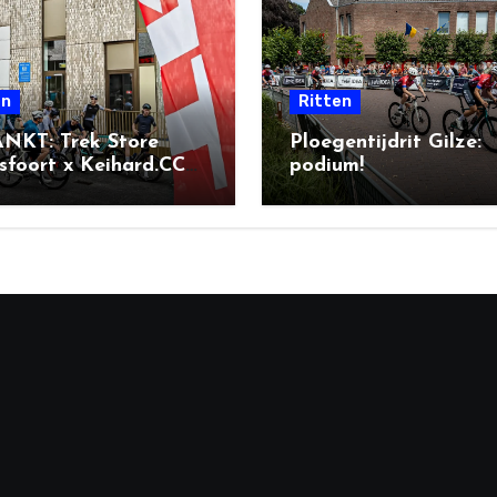
en
Ritten
NKT: Trek Store
Ploegentijdrit Gilze:
foort x Keihard.CC
podium!
l Ride + BBQ