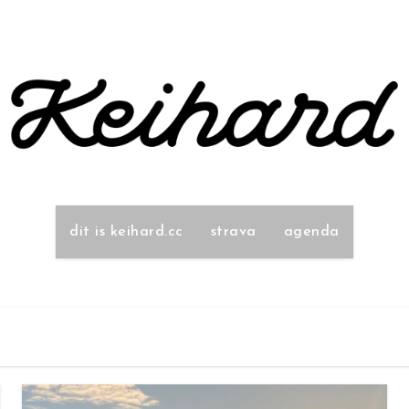
dit is keihard.cc
strava
agenda