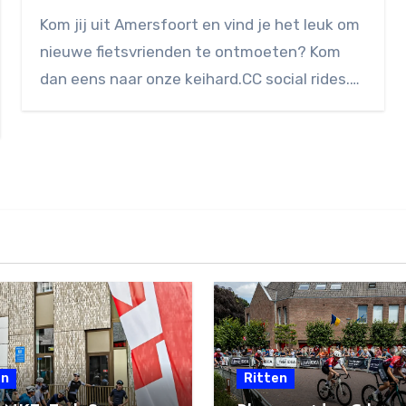
Geen
Kom jij uit Amersfoort en vind je het leuk om
reacties
nieuwe fietsvrienden te ontmoeten? Kom
dan eens naar onze keihard.CC social rides.…
en
Ritten