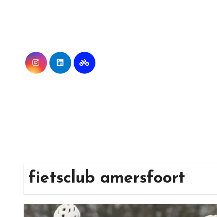
Ga
naar
de
inhoud
fietsclub amersfoort