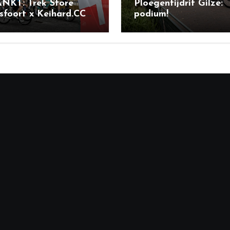
NKT: Trek Store
Ploegentijdrit Gilze:
foort x Keihard.CC
podium!
l Ride + BBQ