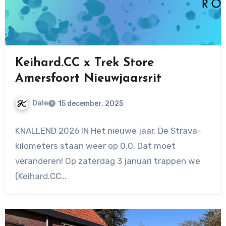
Keihard.CC x Trek Store
Amersfoort Nieuwjaarsrit
Dale
15 december, 2025
Geen
KNALLEND 2026 IN Het nieuwe jaar. De Strava-
reacties
kilometers staan weer op 0,0. Dat moet
veranderen! Op zaterdag 3 januari trappen we
(Keihard.CC…