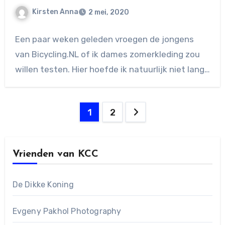
Kirsten Anna
2 mei, 2020
Geen
Een paar weken geleden vroegen de jongens
reacties
van Bicycling.NL of ik dames zomerkleding zou
willen testen. Hier hoefde ik natuurlijk niet lang…
Berichten
1
2
paginering
Vrienden van KCC
De Dikke Koning
Evgeny Pakhol Photography