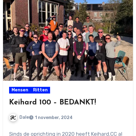
Mensen
Ritten
Keihard 100 – BEDANKT!
Dale
1 november, 2024
Geen
Sinds de oprichting in 2020 heeft Keihard.CC al
reacties