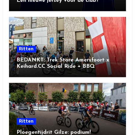
Een nieuwe jersey voor de club?
Ritten
BEDANKT: Trek Store Amersfoort x
Keihard.CC Social Ride + BBQ
Ritten
Ploegentijdrit Gilze: podium!