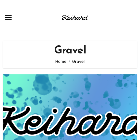
Ga
naar
de
inhoud
Gravel
Home
Gravel