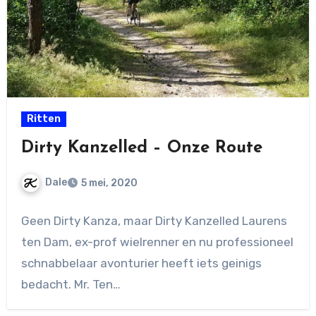
Ritten
Dirty Kanzelled – Onze Route
Dale
5 mei, 2020
Geen
Geen Dirty Kanza, maar Dirty Kanzelled Laurens
reacties
ten Dam, ex-prof wielrenner en nu professioneel
schnabbelaar avonturier heeft iets geinigs
bedacht. Mr. Ten…