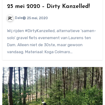
25 mei 2020 – Dirty Kanzelled!
Dale
25 mei, 2020
Geen
Wij rijden #DirtyKanzelled, alternatieve ‘samen-
reacties
solo’ gravel fiets evenement van Laurens ten
Dam. Alleen niet de 30ste, maar gewoon
vandaag. Materiaal: Koga Colmaro…