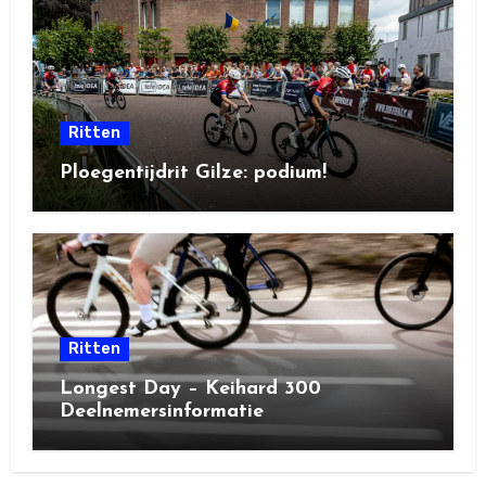
Ritten
Ploegentijdrit Gilze: podium!
Ritten
Longest Day – Keihard 300
Deelnemersinformatie