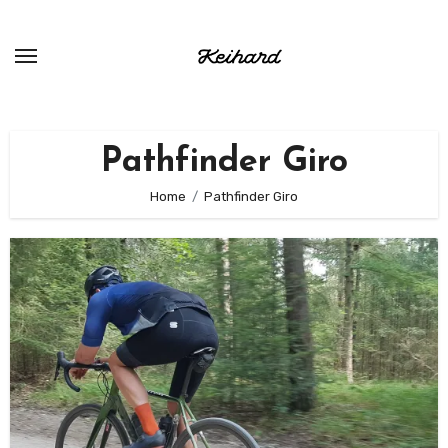
Ga
naar
de
inhoud
Pathfinder Giro
Home
Pathfinder Giro