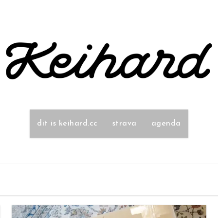
dit is keihard.cc
strava
agenda