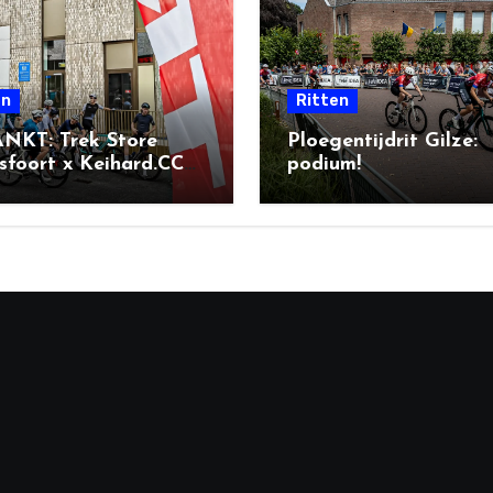
en
Ritten
NKT: Trek Store
Ploegentijdrit Gilze:
foort x Keihard.CC
podium!
l Ride + BBQ