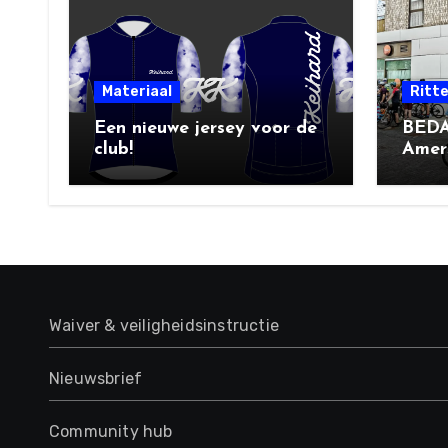
Materiaal
Ritt
Een nieuwe jersey voor de
BEDA
club!
Amers
Socia
Waiver & veiligheidsinstructie
Nieuwsbrief
Community hub