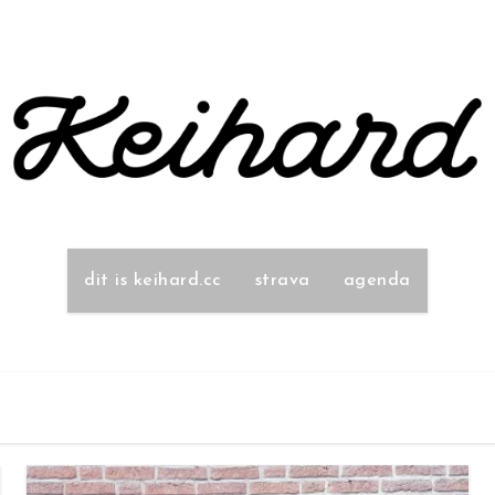
dit is keihard.cc
strava
agenda