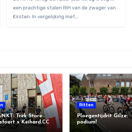
reacties
een prachtige stalen RIH van de zwager van
Kirsten. In vergelijking met…
en
Ritten
NKT: Trek Store
Ploegentijdrit Gilze:
foort x Keihard.CC
podium!
l Ride + BBQ