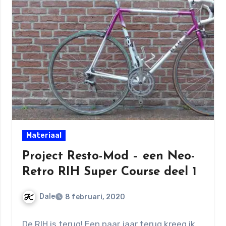
Materiaal
Project Resto-Mod – een Neo-
Retro RIH Super Course deel 1
Dale
8 februari, 2020
Geen
De RIH is terug! Een paar jaar terug kreeg ik