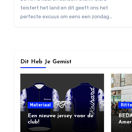
reacties
teistert het land en dit geeft ons het
perfecte excuus om eens een zondag…
Dit Heb Je Gemist
Materiaal
Ritt
Een nieuwe jersey voor de
BEDA
club!
Amers
Socia