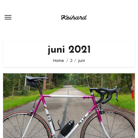
Ga
naar
de
inhoud
juni 2021
Home
J
juni