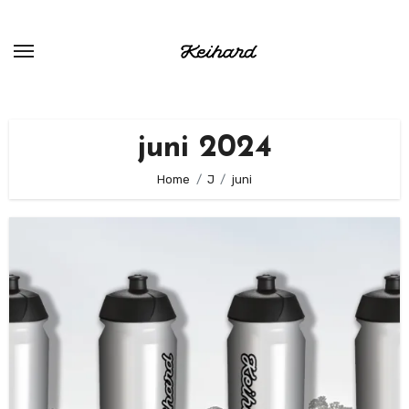
Ga
naar
de
inhoud
juni 2024
Home
J
juni