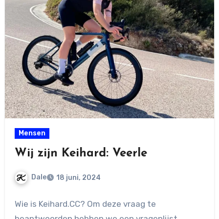
Mensen
Wij zijn Keihard: Veerle
Dale
18 juni, 2024
Geen
Wie is Keihard.CC? Om deze vraag te
reacties
beantwoorden hebben we een vragenlijst